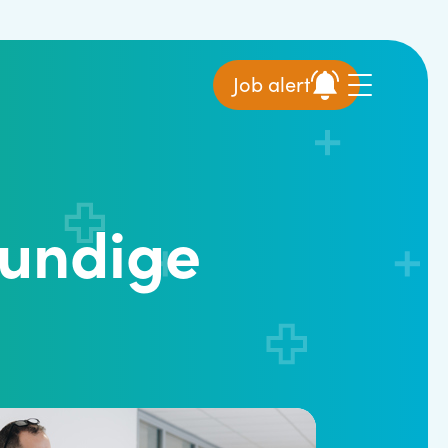
Job alert
kundige