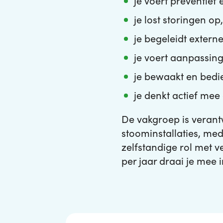
je voert preventief
je lost storingen o
je begeleidt extern
je voert aanpassinge
je bewaakt en bedi
je denkt actief me
De vakgroep is verant
stoominstallaties, med
zelfstandige rol met v
per jaar draai je mee 