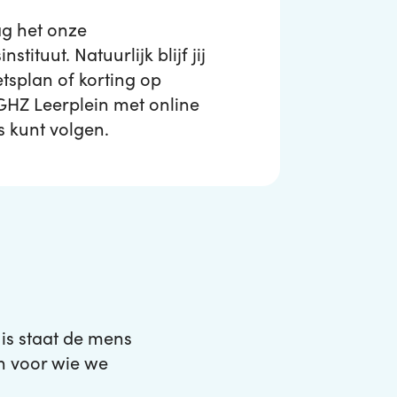
ag het onze
tituut. Natuurlijk blijf jij
etsplan of korting op
GHZ Leerplein met online
s kunt volgen.
uis staat de mens
n voor wie we