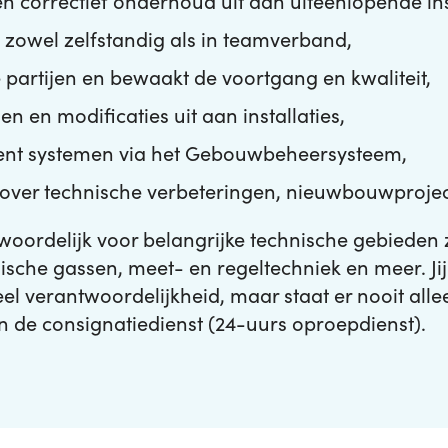
 en correctief onderhoud uit aan uiteenlopende ins
p, zowel zelfstandig als in teamverband,
e partijen en bewaakt de voortgang en kwaliteit,
n en modificaties uit aan installaties,
ent systemen via het Gebouwbeheersysteem,
e over technische verbeteringen, nieuwbouwprojec
woordelijk voor belangrijke technische gebiede
ische gassen, meet- en regeltechniek en meer. Ji
eel verantwoordelijkheid, maar staat er nooit all
in de consignatiedienst (24-uurs oproepdienst).