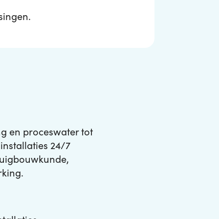
singen.
ng en proceswater tot
nstallaties 24/7
ktuigbouwkunde,
rking.