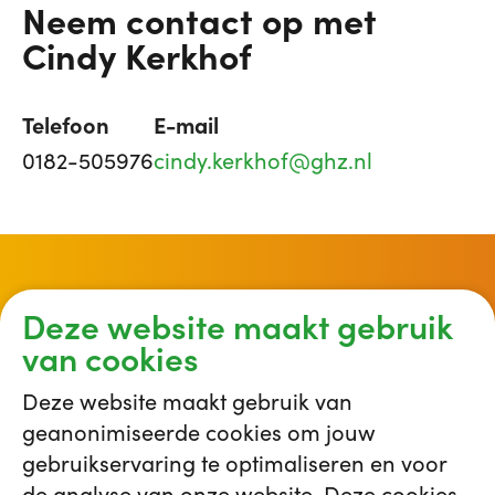
Neem contact op met
Cindy Kerkhof
Telefoon
E-mail
0182-505976
cindy.kerkhof@ghz.nl
Op de hoogte blijven van
Deze website maakt gebruik
nieuwe vacatures?
van cookies
Deze website maakt gebruik van
Meld je aan voor onze jobalert en krijg een
geanonimiseerde cookies om jouw
bericht in jouw inbox zodra er een
gebruikservaring te optimaliseren en voor
interessante vacature beschikbaar komt