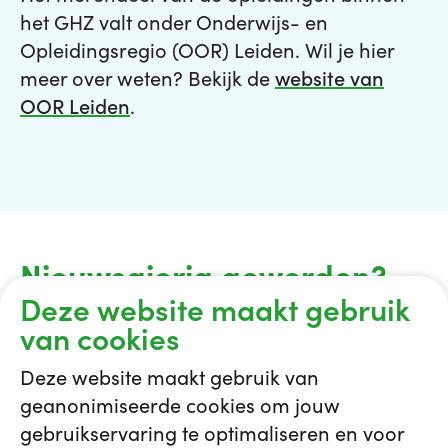
het GHZ valt onder Onderwijs- en
Opleidingsregio (OOR) Leiden. Wil je hier
meer over weten? Bekijk de
website van
OOR Leiden
.
Nieuwsgierig geworden?
Deze website maakt gebruik
van cookies
Wil je meer weten over de medische
vervolgopleidingen in ons ziekenhuis, neem
Deze website maakt gebruik van
dan contact op met de COC via
geanonimiseerde cookies om jouw
COC@ghz.nl
gebruikservaring te optimaliseren en voor