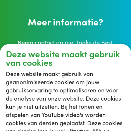
Meer informatie?
Neem contact op met Tonke de Best,
Praktijkopleider SEH.
Deze website maakt gebruik
van cookies
antonia.bosland@ghz.nl
Deze website maakt gebruik van
geanonimiseerde cookies om jouw
0182-505327
gebruikservaring te optimaliseren en voor
de analyse van onze website. Deze cookies
kun je niet uitzetten. Bij het tonen en
afspelen van YouTube video's worden
cookies van derden geplaatst. Deze cookies