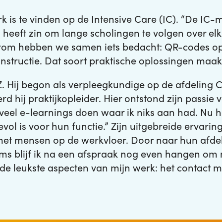
k is te vinden op de Intensive Care (IC). “De IC
heeft zin om lange scholingen te volgen over elk
arom hebben we samen iets bedacht: QR-codes op 
e instructie. Dat soort praktische oplossingen maak
Z. Hij begon als verpleegkundige op de afdeling C
hij praktijkopleider. Hier ontstond zijn passie v
veel e-learnings doen waar ik niks aan had. Nu he
ol is voor hun functie.” Zijn uitgebreide ervari
et mensen op de werkvloer. Door naar hun afdeli
oms blijf ik na een afspraak nog even hangen om
e leukste aspecten van mijn werk: het contact me