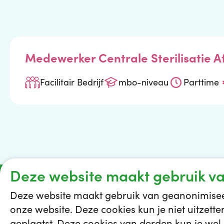
Medewerker Centrale Sterilisatie A
Facilitair Bedrijf
mbo-niveau
Parttime
Deze website maakt gebruik va
Deze website maakt gebruik van geanonimiseer
onze website. Deze cookies kun je niet uitzett
Vacatures
Vakgebieden
Opleidingen
Maak kennis met
geplaatst. Deze cookies van derden kun je wel u