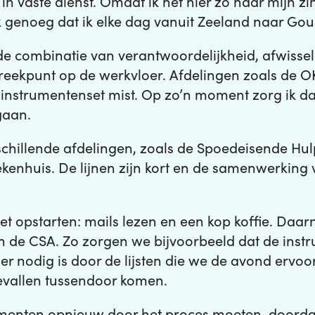
n vaste dienst. Omdat ik het hier zo naar mijn zi
k genoeg dat ik elke dag vanuit Zeeland naar Gou
s de combinatie van verantwoordelijkheid, afwisse
eekpunt op de werkvloer. Afdelingen zoals de OK
n instrumentenset mist. Op zo’n moment zorg ik da
gaan.
hillende afdelingen, zoals de Spoedeisende Hul
ekenhuis. De lijnen zijn kort en de samenwerking 
 opstarten: mails lezen en een kop koffie. Daarn
e CSA. Zo zorgen we bijvoorbeeld dat de instru
er nodig is door de lijsten die we de avond ervo
evallen tussendoor komen.
enten opnieuw door het proces moeten, doordat z