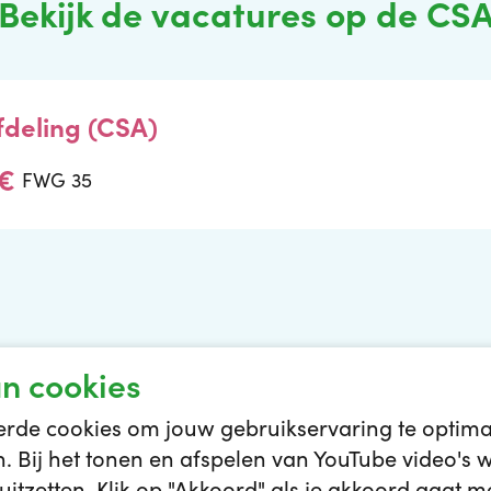
Bekijk de vacatures op de CS
fdeling (CSA)
FWG 35
n cookies
de cookies om jouw gebruikservaring te optimal
en. Bij het tonen en afspelen van YouTube video'
 ons
Contact
Job Alert
Cookies
Privacystatement
itzetten. Klik op "Akkoord" als je akkoord gaat me