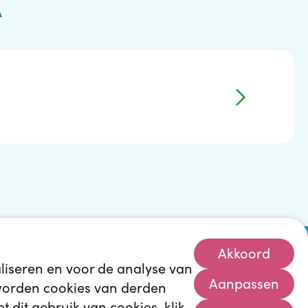
A
Akkoord
iseren en voor de analyse van
Aanpassen
s worden cookies van derden
t dit gebruik van cookies, klik