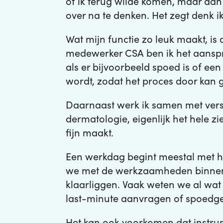
of ik terug wilde komen, maar dan i
over na te denken. Het zegt denk i
Wat mijn functie zo leuk maakt, i
medewerker CSA ben ik het aanspr
als er bijvoorbeeld spoed is of ee
wordt, zodat het proces door kan 
Daarnaast werk ik samen met versc
dermatologie, eigenlijk het hele zi
fijn maakt.
Een werkdag begint meestal met het
we met de werkzaamheden binnen d
klaarliggen. Vaak weten we al wat 
last-minute aanvragen of spoedg
Het kan ook voorkomen dat instrum