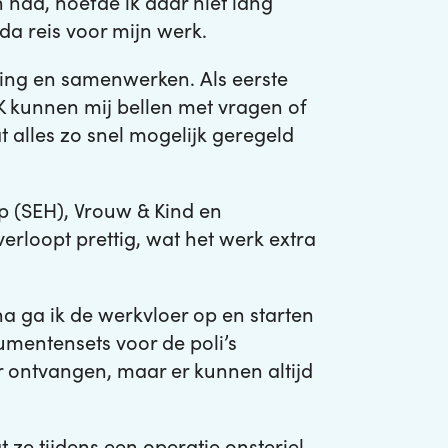
n had, hoefde ik daar niet lang
da reis voor mijn werk.
ling en samenwerken. Als eerste
 kunnen mij bellen met vragen of
t alles zo snel mogelijk geregeld
p (SEH), Vrouw & Kind en
verloopt prettig, wat het werk extra
a ga ik de werkvloer op en starten
mentensets voor de poli’s
or ontvangen, maar er kunnen altijd
e tijdens een operatie onsteriel